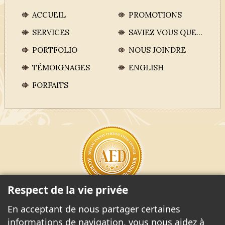
ACCUEIL
PROMOTIONS
SERVICES
SAVIEZ VOUS QUE...
PORTFOLIO
NOUS JOINDRE
TÉMOIGNAGES
ENGLISH
FORFAITS
Respect de la vie privée
CONCEPTEUR D'ÉVÉNEMENT ACCRÉDITÉ
En acceptant de nous partager certaines
Prenez rendez-vous
informations de navigation, vous nous aidez à